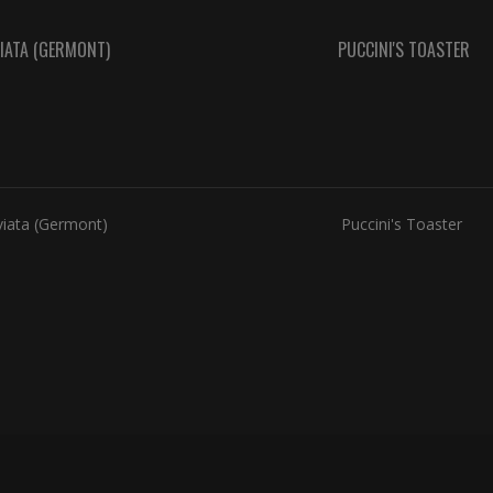
IATA (GERMONT)
PUCCINI'S TOASTER
viata (Germont)
Puccini's Toaster