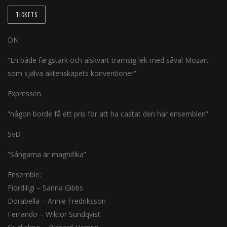
TICKETS
DN
“En både färgstark och älskvärt tramsig lek med såväl Mozart
som själva äktenskapets konventioner”
Expressen
“någon borde få ett pris för att ha castat den här ensemblen”
SvD
“Sångarna är magnifika”
Ensemble:
Fiordiligi – Sanna Gibbs
Dorabella – Annie Fredriksson
Ferrando – Wiktor Sundqvist