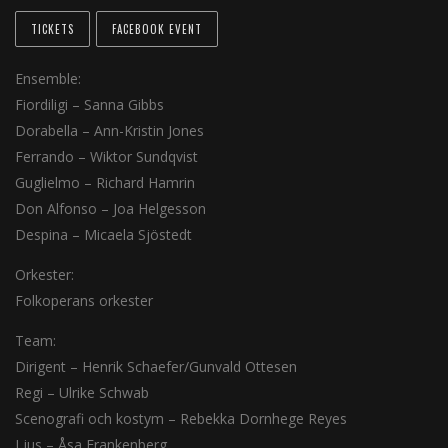
TICKETS
FACEBOOK EVENT
Ensemble:
Fiordiligi – Sanna Gibbs
Dorabella – Ann-Kristin Jones
Ferrando – Wiktor Sundqvist
Guglielmo – Richard Hamrin
Don Alfonso – Joa Helgesson
Despina – Micaela Sjöstedt
Orkester:
Folkoperans orkester
Team:
Dirigent – Henrik Schaefer/Gunvald Ottesen
Regi – Ulrike Schwab
Scenografi och kostym – Rebekka Dornhege Reyes
Ljus – Åsa Frankenberg