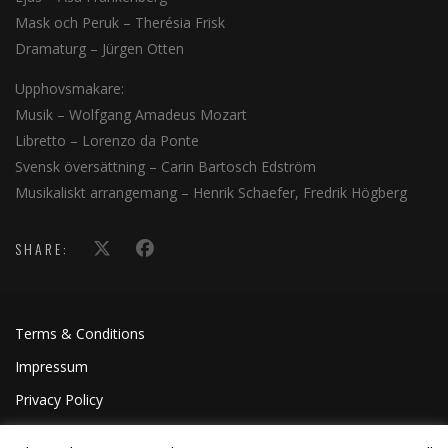
Mask och Peruk – Therésia Frisk
Dramaturg – Jürgen Otten
Upphovsmakare:
Musik – Wolfgang Amadeus Mozart
Libretto – Lorenzo da Ponte
Svensk översättning – Carin Bartosch Edström
Musikaliskt arrangemang – Henrik Schaefer, Fredrik Högberg
SHARE:
Terms & Conditions
Impressum
Privacy Policy