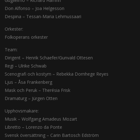
Guglielmo – Richard Hamrin
Don Alfonso – Joa Helgesson
Despina – Tessan-Maria Lehmussaari
Orkester:
Folkoperans orkester
Team:
Dirigent – Henrik Schaefer/Gunvald Ottesen
Regi – Ulrike Schwab
Scenografi och kostym – Rebekka Dornhege Reyes
Ljus – Åsa Frankenberg
Mask och Peruk – Therésia Frisk
Dramaturg – Jürgen Otten
Upphovsmakare:
Musik – Wolfgang Amadeus Mozart
Libretto – Lorenzo da Ponte
Svensk översättning – Carin Bartosch Edström