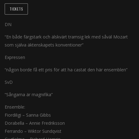
TICKETS
DN
“En både färgstark och älskvärt tramsig lek med såväl Mozart
som själva äktenskapets konventioner”
Expressen
“någon borde få ett pris för att ha castat den här ensemblen”
SvD
“Sångarna är magnifika”
Ensemble:
Fiordiligi – Sanna Gibbs
Dorabella – Annie Fredriksson
Ferrando – Wiktor Sundqvist