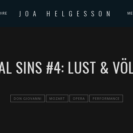
JOA HELGESSON
OIRE
ME
AL SINS #4: LUST & VÖ
DON GIOVANNI
MOZART
OPERA
PERFORMANCE