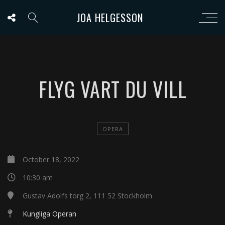
JOA HELGESSON
FLYG VART DU VILL
OPERA
October 18, 2022
10:30 am
Gustav Adolfs torg 2, 111 52 Stockholm
Kungliga Operan