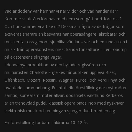
Vad är döden? Var hamnar vi när vi dör och vad händer där?
Kommer vi att återförenas med dem som gått bort före oss?
Och hur kommer vi att se ut? Dessa är några av de frågor som
aktiveras snarare än besvaras när operasångare, akrobater och
musiker tar oss genom sju olika världar – var och en innesluten i
musik från operakonstens mest kända tonsättare – i en roadtrip
på existensens slingriga vägar.
I denna nya produktion av den hyllade regissören och
multiartisten Charlotte Engelkes får publiken uppleva Bizet,
Offenbach, Mozart, Rossini, Wagner, Purcell och Verdi i nya och
oväntade sammanhang. En infallsrik föreställning där myt möter
samtid, surrealism möter allvar, dödsrikets vakthund Kerberos
är en trehövdad pudel, klassisk opera binds ihop med nyskriven
elektronisk musik och en pingvin sjunger duett med en älg.
En föreställning för barn i åldrarna 10–12 år.