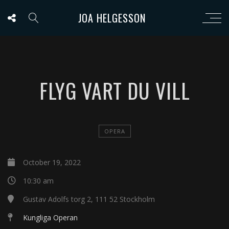
JOA HELGESSON
FLYG VART DU VILL
OPERA
October 19, 2022
10:30 am
Gustav Adolfs torg 2, 111 52 Stockholm
Kungliga Operan