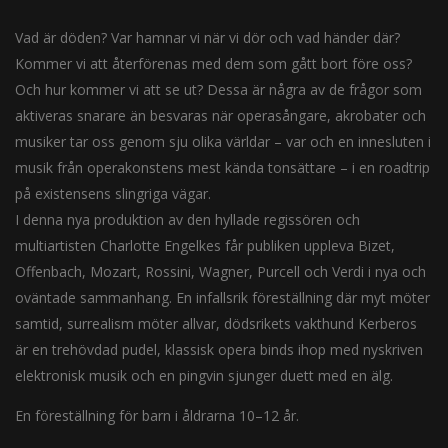
Vad är döden? Var hamnar vi när vi dör och vad händer där?
Kommer vi att återförenas med dem som gått bort före oss?
Och hur kommer vi att se ut? Dessa är några av de frågor som
aktiveras snarare än besvaras när operasångare, akrobater och
musiker tar oss genom sju olika världar – var och en innesluten i
musik från operakonstens mest kända tonsättare – i en roadtrip
på existensens slingriga vägar.
I denna nya produktion av den hyllade regissören och
multiartisten Charlotte Engelkes får publiken uppleva Bizet,
Offenbach, Mozart, Rossini, Wagner, Purcell och Verdi i nya och
oväntade sammanhang. En infallsrik föreställning där myt möter
samtid, surrealism möter allvar, dödsrikets vakthund Kerberos
är en trehövdad pudel, klassisk opera binds ihop med nyskriven
elektronisk musik och en pingvin sjunger duett med en älg.
En föreställning för barn i åldrarna 10–12 år.