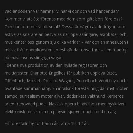
Vad är döden? Var hamnar vi när vi dör och vad händer där?
Kommer vi att återförenas med dem som gått bort före oss?
Och hur kommer vi att se ut? Dessa är några av de frågor som
aktiveras snarare än besvaras när operasångare, akrobater och
musiker tar oss genom sju olika världar – var och en innesluten i
musik från operakonstens mest kända tonsättare – i en roadtrip
på existensens slingriga vägar.
I denna nya produktion av den hyllade regissören och
multiartisten Charlotte Engelkes får publiken uppleva Bizet,
Offenbach, Mozart, Rossini, Wagner, Purcell och Verdi i nya och
oväntade sammanhang. En infallsrik föreställning där myt möter
samtid, surrealism möter allvar, dödsrikets vakthund Kerberos
är en trehövdad pudel, klassisk opera binds ihop med nyskriven
elektronisk musik och en pingvin sjunger duett med en älg.
En föreställning för barn i åldrarna 10–12 år.