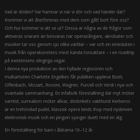
Vad är döden? Var hamnar vi när vi dör och vad händer där?
Kommer vi att återförenas med dem som gått bort före oss?
Och hur kommer vi att se ut? Dessa är några av de frågor som
aktiveras snarare än besvaras när operasångare, akrobater och
musiker tar oss genom sju olika världar – var och en innesluten i
musik från operakonstens mest kända tonsättare – i en roadtrip
på existensens slingriga vägar.
I denna nya produktion av den hyllade regissören och
multiartisten Charlotte Engelkes får publiken uppleva Bizet,
Offenbach, Mozart, Rossini, Wagner, Purcell och Verdi i nya och
oväntade sammanhang. En infallsrik föreställning där myt möter
samtid, surrealism möter allvar, dödsrikets vakthund Kerberos
är en trehövdad pudel, klassisk opera binds ihop med nyskriven
elektronisk musik och en pingvin sjunger duett med en älg.
En föreställning för barn i åldrarna 10–12 år.