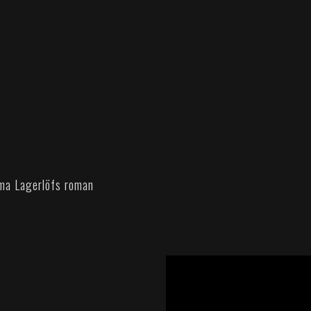
lma Lagerlöfs roman
';