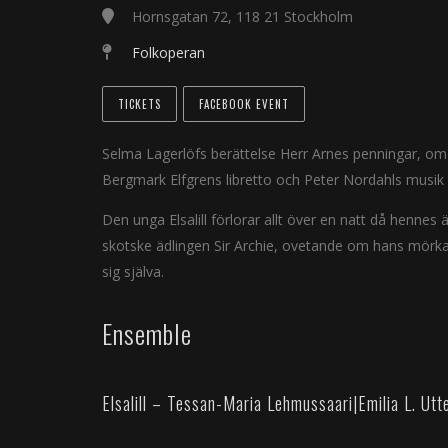
Hornsgatan 72, 118 21 Stockholm
Folkoperan
TICKETS
FACEBOOK EVENT
Selma Lagerlöfs berättelse Herr Arnes penningar, om e
Bergmark Elfgrens libretto och Peter Nordahls musik b
Den unga Elsalill förlorar allt över en natt då henne
skotske ädlingen Sir Archie, ovetande om hans mörka
sig själva.
Ensemble
Elsalill – Tessan-Maria Lehmussaari
|
Emilia L. Utt