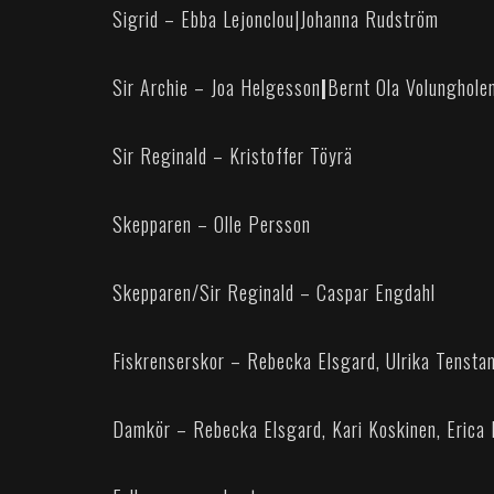
Sigrid – Ebba Lejonclou
|
Johanna Rudström
Sir Archie – Joa Helgesson
|
Bernt Ola Volunghole
Sir Reginald – Kristoffer Töyrä
Skepparen – Olle Persson
Skepparen/Sir Reginald – Caspar Engdahl
Fiskrenserskor – Rebecka Elsgard, Ulrika Tensta
Damkör – Rebecka Elsgard, Kari Koskinen, Erica L