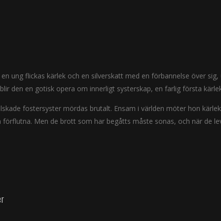
n ung flickas kärlek och en silverskatt med en förbannelse över sig, u
lir den en gotisk opera om innerligt systerskap, en farlig första kärl
s älskade fostersyster mördas brutalt. Ensam i världen möter hon kärle
 förflutna. Men de brott som har begåtts måste sonas, och när de le
er