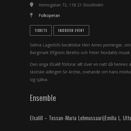
Hornsgatan 72, 118 21 Stockholm
Folkoperan
TICKETS
FACEBOOK EVENT
Selma Lagerlöfs berättelse Herr Arnes penningar, om e
Bergmark Elfgrens libretto och Peter Nordahls musik b
Den unga Elsalill förlorar allt över en natt då henne
skotske ädlingen Sir Archie, ovetande om hans mörka
sig själva.
Ensemble
Elsalill – Tessan-Maria Lehmussaari
|
Emilia L. Utt