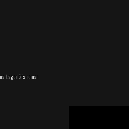
lma Lagerlöfs roman
';