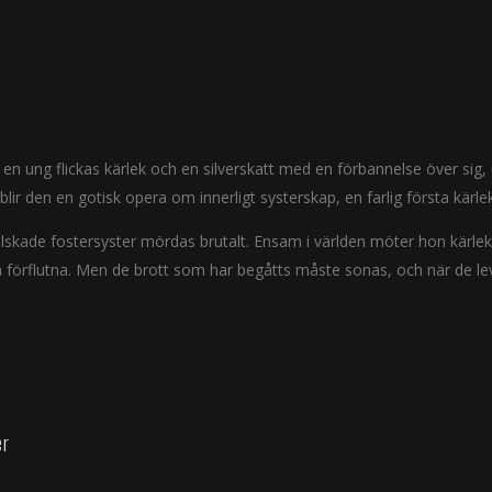
n ung flickas kärlek och en silverskatt med en förbannelse över sig, u
lir den en gotisk opera om innerligt systerskap, en farlig första kärl
s älskade fostersyster mördas brutalt. Ensam i världen möter hon kärle
 förflutna. Men de brott som har begåtts måste sonas, och när de le
er