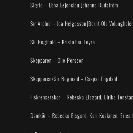
Sigrid – Ebba Lejonclou
|
Johanna Rudström
Sir Archie – Joa Helgesson
|
Bernt Ola Volunghole
Sir Reginald – Kristoffer Töyrä
Skepparen – Olle Persson
Skepparen/Sir Reginald – Caspar Engdahl
Fiskrenserskor – Rebecka Elsgard, Ulrika Tensta
Damkör – Rebecka Elsgard, Kari Koskinen, Erica L