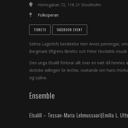
Hornsgatan 72, 118 21 Stockholm
Folkoperan
TICKETS
FACEBOOK EVENT
Selma Lagerlöfs berättelse Herr Arnes penningar, om e
Bergmark Elfgrens libretto och Peter Nordahls musik b
Den unga Elsalill förlorar allt över en natt då henne
skotske ädlingen Sir Archie, ovetande om hans mörka
sig själva.
Ensemble
Elsalill – Tessan-Maria Lehmussaari
|
Emilia L. Utt