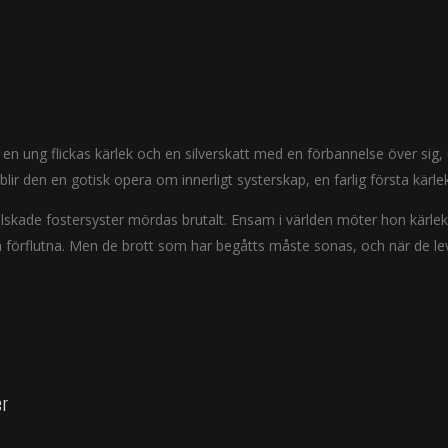
n ung flickas kärlek och en silverskatt med en förbannelse över sig, u
lir den en gotisk opera om innerligt systerskap, en farlig första kärl
s älskade fostersyster mördas brutalt. Ensam i världen möter hon kärle
 förflutna. Men de brott som har begåtts måste sonas, och när de le
er