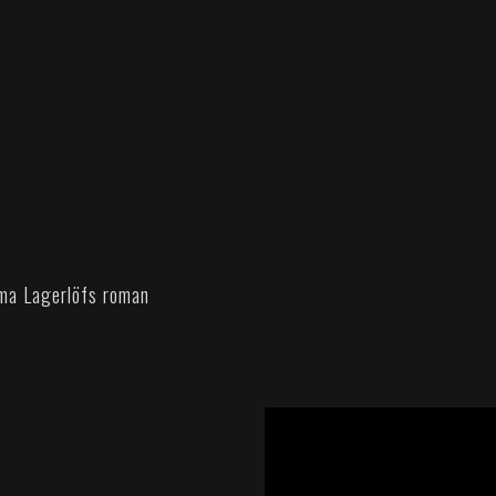
lma Lagerlöfs roman
';