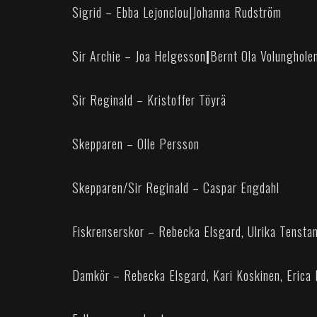
Sigrid – Ebba Lejonclou
|
Johanna Rudström
Sir Archie – Joa Helgesson
|
Bernt Ola Volunghole
Sir Reginald – Kristoffer Töyrä
Skepparen – Olle Persson
Skepparen/Sir Reginald – Caspar Engdahl
Fiskrenserskor – Rebecka Elsgard, Ulrika Tensta
Damkör – Rebecka Elsgard, Kari Koskinen, Erica L