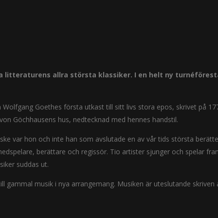
litteraturens allra största klassiker. I en helt ny turnéföres
Wolfgang Goethes första utkast till sitt livs stora epos, skrivet på 1
e von Göchhausens hus, nedtecknad med hennes handstil.
nske var hon och inte han som avslutade en av vår tids största berätte
medspelare, berättare och regissör. Tio artister sjunger och spelar fr
siker suddas ut.
till gammal musik i nya arrangemang. Musiken är uteslutande skriven