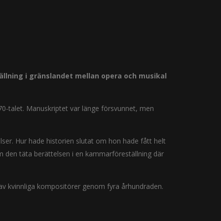
tällning i gränslandet mellan opera och musikal
770-talet. Manuskriptet var länge försvunnet, men
lser. Hur hade historien slutat om hon hade fått helt
am den täta berättelsen i en kammarföreställning där
 av kvinnliga kompositörer genom fyra århundraden.