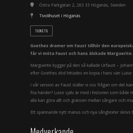
Östra Parkgatan 2, 263 33 Höganäs, Sweden
Tivolihuset i Höganäs
TICKETS
Goethes dramer om Faust tillhör den europeiska 
får vi möta Faust och hans älskade Marguerite.
Marguerite bygger på den så kallade Urfaust – Johann 
efter Goethes död hittades en kopia i hans vän Luis
I vår version av Faust ställer vi oss frågan om det ka
fria händer? Luise själv är med i historien som både 
alla kan göra allt och gränsen mellan sångare och mu
Ett spännande nytt manus och nya sångtexter skrivs 
Medverkande