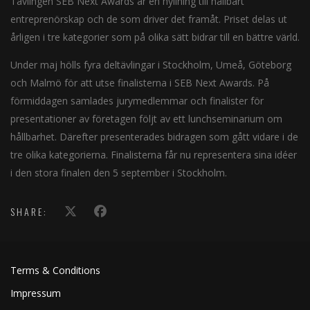
Tävlingen SEB Next Awards är en hyllning till hållbart
entreprenörskap och de som driver det framåt. Priset delas ut
årligen i tre kategorier som på olika sätt bidrar till en bättre värld.
Under maj hölls fyra deltävlingar i Stockholm, Umeå, Göteborg
och Malmö för att utse finalisterna i SEB Next Awards. På
förmiddagen samlades jury­medlemmar och finalister för
presentationer av företagen följt av ett lunch­seminarium om
hållbarhet. Därefter presenterades bidragen som gått vidare i de
tre olika kategorierna. Finalisterna får nu representera sina idéer
i den stora finalen den 5 september i Stockholm.
SHARE:
Terms & Conditions
Impressum