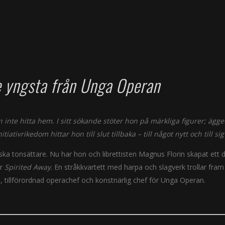
de yngsta från Unga Operan
inte hitta hem. I sitt sökande stöter hon på märkliga figurer; ägget
ativrikedom hittar hon till slut tillbaka – till något nytt och till sig 
ka tonsättare. Nu har hon och librettisten Magnus Florin skapat ett 
er
Spirited Away
. En stråkkvartett med harpa och slagverk trollar fram
mm, tillförordnad operachef och konstnärlig chef för Unga Operan.