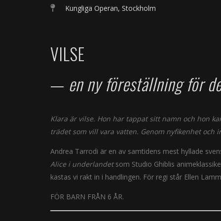
Kungliga Operan, Stockholm
VILSE
—
en ny föreställning för 
Klara är vilse. Hon har tappat sitt namn och hon kan 
trädet som vill vara vatten. Genom nyfikenhet och initi
Andrea Tarrodi är en av samtidens mest hyllade svens
Alice i underlandet
som Studio Ghiblis animeklassik
kastas vi rakt in i handlingen. För regi står Ellen La
FÖR BARN FRÅN 6 ÅR.