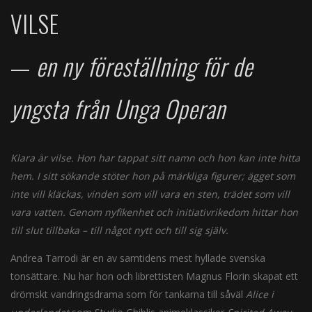
VILSE
—
en ny föreställning för de
yngsta från Unga Operan
Klara är vilse. Hon har tappat sitt namn och hon kan inte hitta
hem. I sitt sökande stöter hon på märkliga figurer; ägget som
inte vill kläckas, vinden som vill vara en sten, trädet som vill
vara vatten. Genom nyfikenhet och initiativrikedom hittar hon
till slut tillbaka – till något nytt och till sig själv.
Andrea Tarrodi är en av samtidens mest hyllade svenska
tonsättare. Nu har hon och librettisten Magnus Florin skapat ett
drömskt vandringsdrama som för tankarna till såväl
Alice i