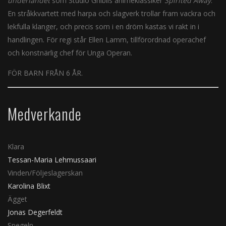
underlandet
som Studio Ghiblis animeklassiker
Spirited Away
.
En stråkkvartett med harpa och slagverk trollar fram vackra och
lekfulla klanger, och precis som i en dröm kastas vi rakt in i
handlingen. För regi står Ellen Lamm, tillförordnad operachef
och konstnärlig chef för Unga Operan.
FÖR BARN FRÅN 6 ÅR.
Medverkande
Klara
Tessan-Maria Lehmussaari
Vinden/Följeslagerskan
Karolina Blixt
Ägget
Jonas Degerfeldt
Spegeln