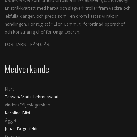
underlandet
som Studio Ghiblis animeklassiker
Spirited Away
.
En stråkkvartett med harpa och slagverk trollar fram vackra och
lekfulla klanger, och precis som i en dröm kastas vi rakt in i
handlingen. För regi står Ellen Lamm, tillförordnad operachef
och konstnärlig chef för Unga Operan.
FÖR BARN FRÅN 6 ÅR.
Medverkande
Klara
Tessan-Maria Lehmussaari
Vinden/Följeslagerskan
Karolina Blixt
Ägget
Jonas Degerfeldt
Spegeln