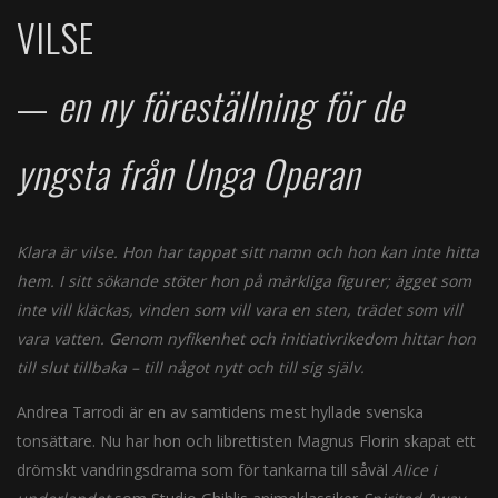
VILSE
—
en ny föreställning för de
yngsta från Unga Operan
Klara är vilse. Hon har tappat sitt namn och hon kan inte hitta
hem. I sitt sökande stöter hon på märkliga figurer; ägget som
inte vill kläckas, vinden som vill vara en sten, trädet som vill
vara vatten. Genom nyfikenhet och initiativrikedom hittar hon
till slut tillbaka – till något nytt och till sig själv.
Andrea Tarrodi är en av samtidens mest hyllade svenska
tonsättare. Nu har hon och librettisten Magnus Florin skapat ett
drömskt vandringsdrama som för tankarna till såväl
Alice i