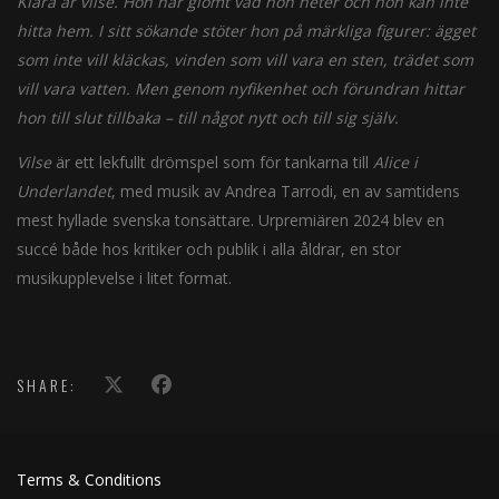
Klara är vilse. Hon har glömt vad hon heter och hon kan inte
hitta hem. I sitt sökande stöter hon på märkliga figurer: ägget
som inte vill kläckas, vinden som vill vara en sten, trädet som
vill vara vatten. Men genom nyfikenhet och förundran hittar
hon till slut tillbaka – till något nytt och till sig själv.
Vilse
är ett lekfullt drömspel som för tankarna till
Alice i
Underlandet
, med musik av Andrea Tarrodi, en av samtidens
mest hyllade svenska tonsättare. Urpremiären 2024 blev en
succé både hos kritiker och publik i alla åldrar, en stor
musikupplevelse i litet format.
SHARE:
Terms & Conditions