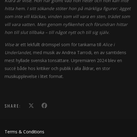
Klara är vilse. Hon har glömt vad hon heter och hon kan inte
hitta hem. I sitt sökande stöter hon på märkliga figurer: ägget
som inte vill kläckas, vinden som vill vara en sten, trädet som
vill vara vatten. Men genom nyfikenhet och förundran hittar
hon till slut tillbaka – till något nytt och till sig själv.
Vilse
är ett lekfullt drömspel som för tankarna till
Alice i
Underlandet
, med musik av Andrea Tarrodi, en av samtidens
mest hyllade svenska tonsättare. Urpremiären 2024 blev en
succé både hos kritiker och publik i alla åldrar, en stor
musikupplevelse i litet format.
SHARE:
Terms & Conditions