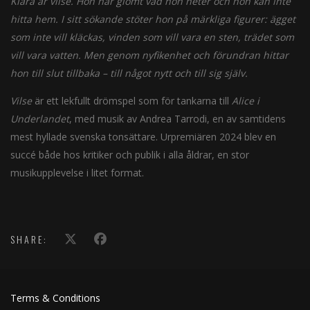
Klara är vilse. Hon har glömt vad hon heter och hon kan inte
hitta hem. I sitt sökande stöter hon på märkliga figurer: ägget
som inte vill kläckas, vinden som vill vara en sten, trädet som
vill vara vatten. Men genom nyfikenhet och förundran hittar
hon till slut tillbaka – till något nytt och till sig själv.
Vilse
är ett lekfullt drömspel som för tankarna till
Alice i
Underlandet
, med musik av Andrea Tarrodi, en av samtidens
mest hyllade svenska tonsättare. Urpremiären 2024 blev en
succé både hos kritiker och publik i alla åldrar, en stor
musikupplevelse i litet format.
SHARE:
Terms & Conditions