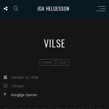
JOA HELGESSON
VILSE
OPERA
VILSE
October 22, 2026
1:00 pm
Kungliga Operan