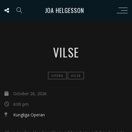
JOA HELGESSON
VILSE
OPERA
VILSE
October 26, 2026
6:00 pm
Kungliga Operan