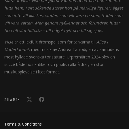
Klara är vilse. Hon har glömt vad hon heter och hon kan inte
hitta hem. I sitt sökande stöter hon på märkliga figurer: ägget
som inte vill kläckas, vinden som vill vara en sten, trädet som
vill vara vatten. Men genom nyfikenhet och förundran hittar
hon till slut tillbaka – till något nytt och till sig själv.
Vilse
är ett lekfullt drömspel som för tankarna till
Alice i
Underlandet
, med musik av Andrea Tarrodi, en av samtidens
mest hyllade svenska tonsättare. Urpremiären 2024 blev en
succé både hos kritiker och publik i alla åldrar, en stor
musikupplevelse i litet format.
SHARE:
Terms & Conditions