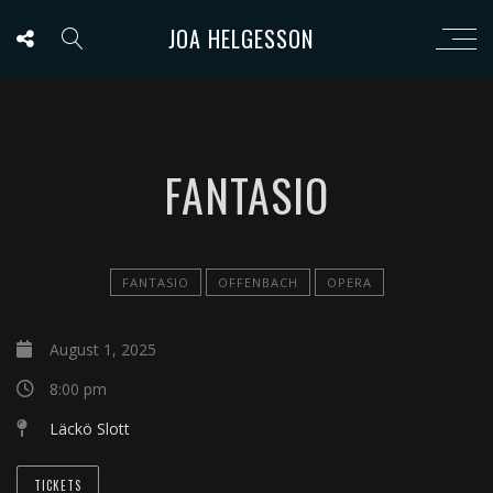
JOA HELGESSON
FANTASIO
FANTASIO
OFFENBACH
OPERA
August 1, 2025
8:00 pm
Läckö Slott
TICKETS