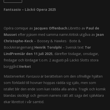
Fantsasio – Läckö Opera 2025
Opéra comique av
Jacques Offenbach
.Libretto av
Paul de
Musset
efter pjäsen med samma namn.Kritisk utgåva av
Jean
Christophe-Keck
– Boosey & Hawkes · Bote &
BockArrangemang
Henrik Torolphi
– Svensk text
Tor
Lind
Premiär den 11 juli 2025
, därefter tisdagar, onsdagar,
fredagar och lördagar t.o.m. 2 augusti på Läckö Slotts stora
borggård.
Verket
Mästerverket
Fantasio
är berättelsen om den ofrivillige hjälten
som förklädd till hovnarr hoppas rädda sig själv, men som
istället blir den ende som kan rädda alla andra. Tragik och komik
blandas skickligt och genom narrens rätt att säga det självklara
ekar librettot i vår samtid.