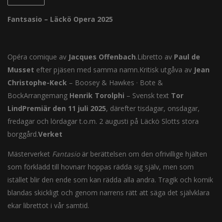
Fantsasio – Läckö Opera 2025
Opéra comique av
Jacques Offenbach
.Libretto av
Paul de
Musset
efter pjäsen med samma namn.Kritisk utgåva av
Jean
Christophe-Keck
– Boosey & Hawkes · Bote &
BockArrangemang
Henrik Torolphi
– Svensk text
Tor
Lind
Premiär den 11 juli 2025
, därefter tisdagar, onsdagar,
fredagar och lördagar t.o.m. 2 augusti på Läckö Slotts stora
borggård.
Verket
Mästerverket
Fantasio
är berättelsen om den ofrivillige hjälten
som förklädd till hovnarr hoppas rädda sig själv, men som
istället blir den ende som kan rädda alla andra. Tragik och komik
blandas skickligt och genom narrens rätt att säga det självklara
ekar librettot i vår samtid.