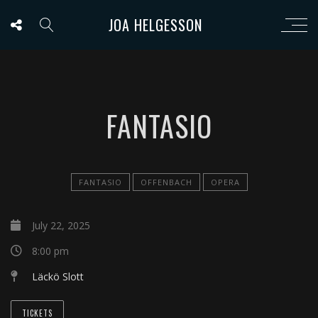
JOA HELGESSON
FANTASIO
FANTASIO
OFFENBACH
OPERA
July 22, 2025
8:00 pm
Läckö Slott
TICKETS